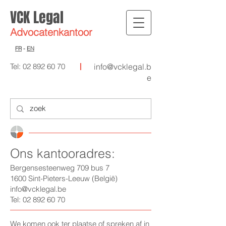
VCK Legal
Advocat
enkantoor
FR
-
EN
Tel:
02 892 60 70
info@vcklegal.b
e
Ons kantoor
adres:
Bergensesteenweg 709 bus 7
1600 Sint-Pieters-Leeuw (België)
info@vcklegal.be
Tel:
02 892 60 70
We komen ook ter plaatse of spreken af in