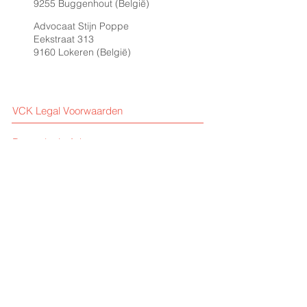
9255 Buggenhout (België)
Advocaat Stijn Poppe
Eekstraat 313
9160 Lokeren (België)
VCK Legal Voorwaarden
Deontologie Advocaten
Verzekeringen
Anti-witwas en Ubo
Uw Privacy
Juridische Bijstand (Pro Deo)
Bemiddeling