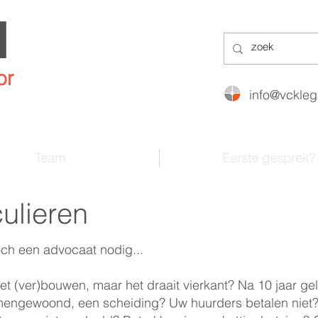
l
or
info@vckleg
Team
Eerste gesprek?
culieren
och een advocaat nodig...
et (ver)bouwen, maar het draait vierkant? Na 10 jaar gel
engewoond, een scheiding? Uw huurders betalen niet