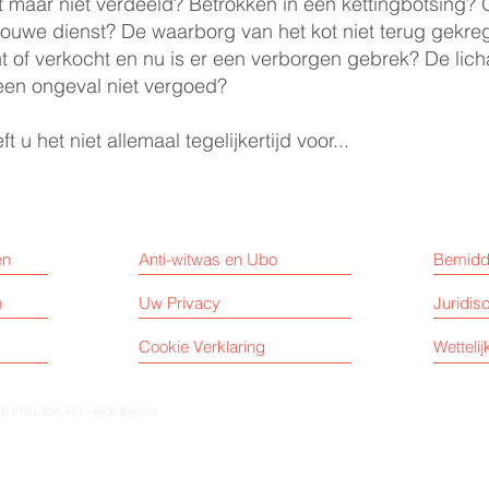
kt maar niet verdeeld? Betrokken in een kettingbotsing?
trouwe dienst? De waarborg van het kot niet terug gekr
t of verkocht en nu is er een verborgen gebrek? De lich
en ongeval niet vergoed?
t u het niet allemaal tegelijkertijd voor...
en
Anti-witwas en Ubo
Bemidd
n
Uw Privacy
Juridis
Cookie Verklaring
Wetteli
E 0701.956.831 - RPR Brussel