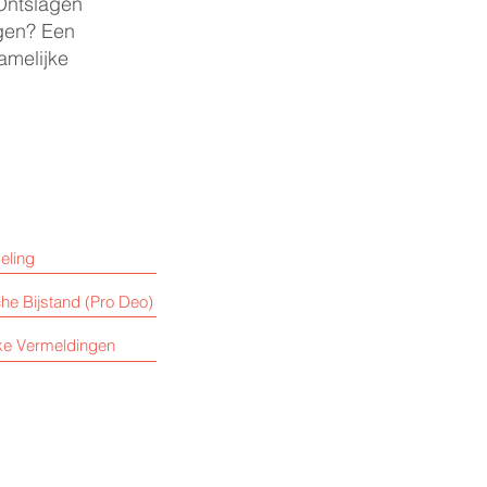
 Ontslagen
egen? Een
amelijke
eling
che Bijstand (Pro Deo)
jke Vermeldingen