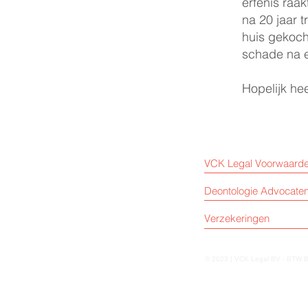
erfenis raa
na 20 jaar 
huis gekoch
schade na e
Hopelijk heef
VCK Legal Voorwaard
Deontologie Advocate
Verzekeringen
© 2023 | VCK Legal BV - BTW B