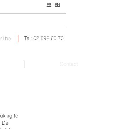
FR
-
EN
Tel: 02 892 60 70
al.be
Contact
ukkig te
? De