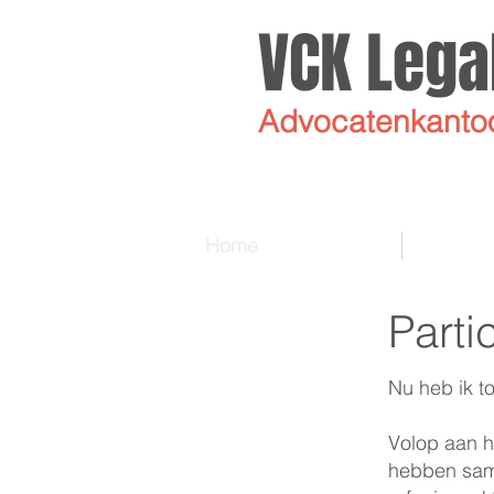
VCK Lega
Advocat
enkanto
Home
Parti
Nu heb ik t
Volop aan h
hebben sam