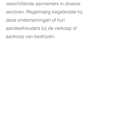
verschillende aannemers in diverse
sectoren. Regelmatig begeleidde hij
deze ondernemingen of hun
aandeelhouders bij de verkoop of
aankoop van bedrijven.
Hoewel “rechtbankadvocaat” in hart
en nieren, streeft Wouter van Cutsem
er evenwel vooral naar om u te
behoeden voor lange en kostelijke
rechtszaken, door intensief een
onderhandelde oplossing na te
streven.
VCK Legal Voorwaarden