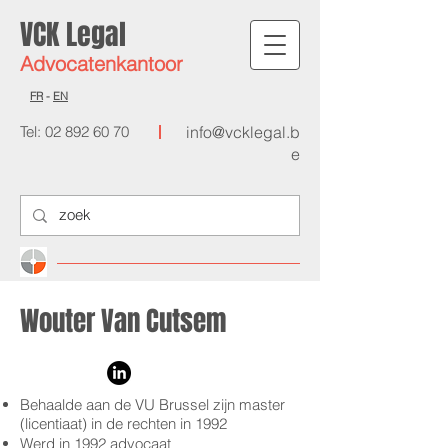
VCK Legal
Advocat
enkantoor
FR
-
EN
Tel:
02 892 60 70
info@vcklegal.b
e
Wouter Van Cutsem
Behaalde aan de VU Brussel zijn master
(licentiaat) in de rechten in 1992
Werd in 1992 advocaat