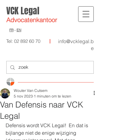
VCK Legal
Advocat
enkantoor
FR
-
EN
Tel:
02 892 60 70
info@vcklegal.b
e
Wouter Van Cutsem
5 nov 2023
1 minuten om te lezen
Van Defensis naar VCK
Legal
Defensis wordt VCK Legal!  En dat is 
bijlange niet de enige wijziging 