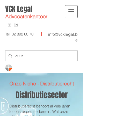
VCK Legal
Advocat
enkantoor
FR
-
EN
Tel:
02 892 60 70
info@vcklegal.b
e
Onze Niche - Distributierecht
Distributiesector
Distributierecht behoort al vele jaren
tot ons expertisedomein. Wat onze