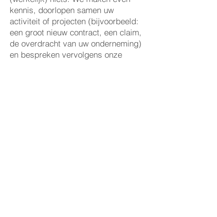
kennis, doorlopen samen uw
activiteit of projecten (bijvoorbeeld:
een groot nieuw contract, een claim,
de overdracht van uw onderneming)
en bespreken vervolgens onze
mogelijke samenwerking.
Interesse? Neem dan contact op met
Wouter Van Cutsem
of
Olivier
Kerkhofs
.
HEEL SPECIFIEK: DE
VERDELING VAN
MEDISCHE
HULPMIDDELEN.