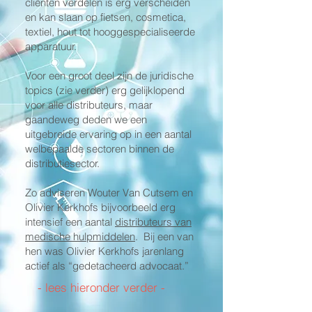
cliënten verdelen is erg verscheiden
en kan slaan op fietsen, cosmetica,
textiel, hout tot hooggespecialiseerde
apparatuur.
Voor een groot deel zijn de juridische
topics (zie verder) erg gelijklopend
voor alle distributeurs, maar
gaandeweg deden we een
uitgebreide ervaring op in een aantal
welbepaalde sectoren binnen de
distributiesector.
Zo adviseren Wouter Van Cutsem en
Olivier Kerkhofs bijvoorbeeld erg
intensief een aantal
distributeurs van
medische hulpmiddelen
. Bij een van
hen was Olivier Kerkhofs jarenlang
actief als “gedetacheerd advocaat.”
- lees hieronder verder -