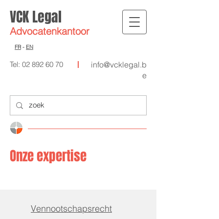
VCK Legal
Advocat
enkantoor
FR
-
EN
Tel:
02 892 60 70
info@vcklegal.b
e
Onze expertise
Vennootschapsrecht